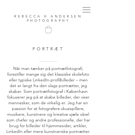
REBECCA H ANDERSEN
PHOTOGRAPHY
PORTRÆT
Når man tænker på portrætfotografi,
forestiller mange sig det klassiske skolefoto
eller typiske LinkedIn-profilbilleder – men
det er langt fra den slags portrætter, jeg
skaber. Som portrætfotograf i København
fokuserer jeg på at skabe billeder, der viser
mennesker, som de virkelig er. Jeg har en
passion for at fotografere skuespillere,
musikere, kunstnere og kreative sjæle såvel
som chefer og andre professionelle, der har
brug for billeder til hjemmesider, artikler,
LinkedIn eller mere kunstneriske portrætter.