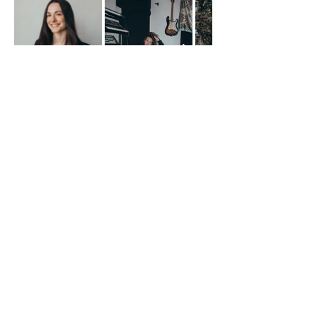
KONTAKT
Mit navn er Rebecca H Andersen. Jeg er
freelance fotograf og jeg holder til på Østerbro,
København. Jeg skyder primært mode, beauty og
portræt.
Hvis vi skal tage en kop kaffe og snakke om et
fremtidigt projekt, så send mig gerne en email
eller ring til mig på nummeret her.
email:
rebecca.andersen@hotmail.dk
Tel:
+4528912170